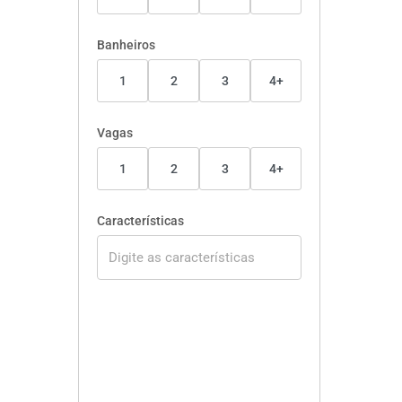
Banheiros
1
2
3
4+
Vagas
1
2
3
4+
Características