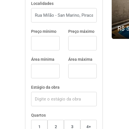
Localidades
R$ 
Preço mínimo
Preço máximo
Área mínima
Área máxima
Estágio da obra
Quartos
1
2
3
4+