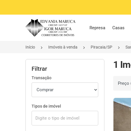
Página inicial
Represa
Casas
Início
Imóveis à venda
Piracaia/SP
Sa
1 Im
Filtrar
Transação
Ordenar 
Tipos de imóvel