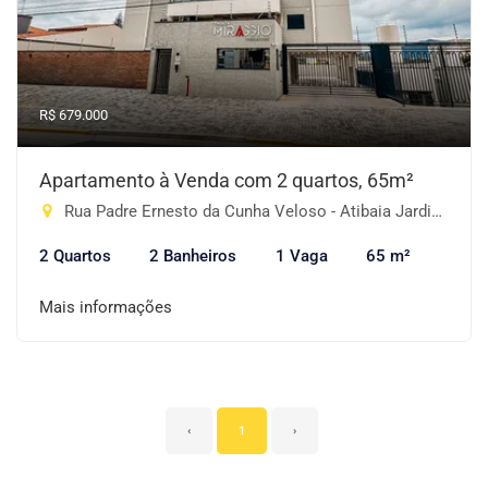
R$ 679.000
Apartamento à Venda com 2 quartos, 65m²
Rua Padre Ernesto da Cunha Veloso - Atibaia Jardim, Atibaia-SP
2 Quartos
2 Banheiros
1 Vaga
65 m²
Mais informações
‹
1
›