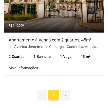
R$ 340.000
Apartamento à Venda com 2 quartos, 45m²
Avenida Jerônimo de Camargo - Caetetuba, Atibaia-SP
2 Quartos
1 Banheiro
1 Vaga
45 m²
Mais informações
‹
1
›