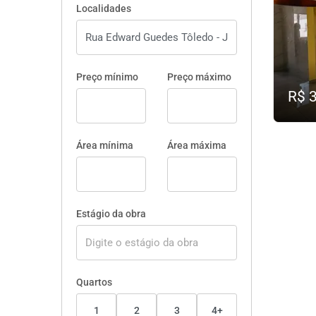
Localidades
Preço mínimo
Preço máximo
R$ 
Área mínima
Área máxima
Estágio da obra
Quartos
1
2
3
4+