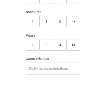
Banheiros
1
2
3
4+
Vagas
1
2
3
4+
Características