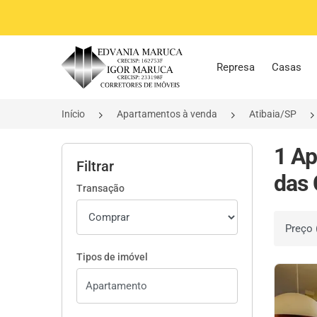
Página inicial
Represa
Casas
Início
Apartamentos à venda
Atibaia/SP
1 Ap
Filtrar
das 
Transação
Ordenar 
Tipos de imóvel