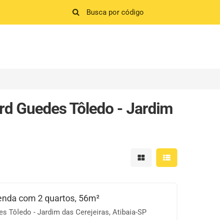
d Guedes Tôledo - Jardim
Mostrar resultados em 
Mostrar resultad
enda com 2 quartos, 56m²
 Tôledo - Jardim das Cerejeiras, Atibaia-SP