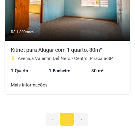
R$ 1.800
/mês
Kitnet para Alugar com 1 quarto, 80m²
Avenida Valentin Del Nero - Centro, Piracaia-SP
1 Quarto
1 Banheiro
80 m²
Mais informações
‹
1
›