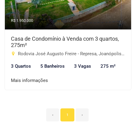
R$ 1.950.000
Casa de Condomínio à Venda com 3 quartos,
275m²
Rodovia José Augusto Freire - Represa, Joanópolis-SP
3 Quartos
5 Banheiros
3 Vagas
275 m²
Mais informações
‹
1
›