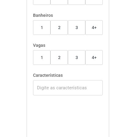
Banheiros
1
2
3
4+
Vagas
1
2
3
4+
Características