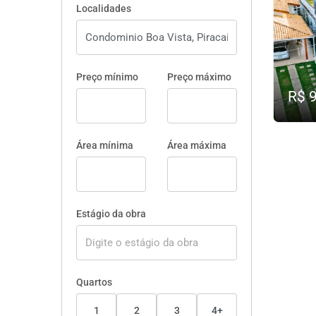
Localidades
Preço mínimo
Preço máximo
R$ 
Área mínima
Área máxima
Estágio da obra
Quartos
1
2
3
4+