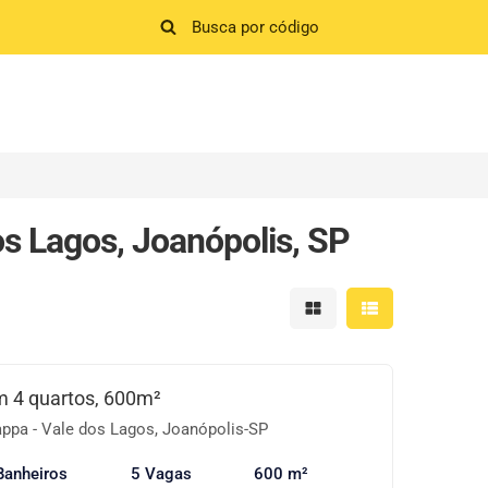
s Lagos, Joanópolis, SP
Mostrar resultados em 
Mostrar resultad
 4 quartos, 600m²
ppa - Vale dos Lagos, Joanópolis-SP
Banheiros
5 Vagas
600 m²