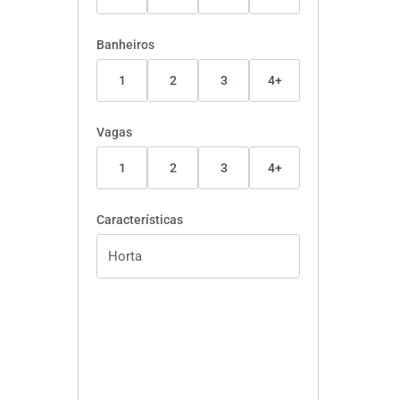
Banheiros
1
2
3
4+
Vagas
1
2
3
4+
Características