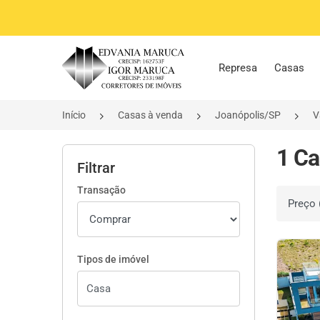
Página inicial
Represa
Casas
Início
Casas à venda
Joanópolis/SP
V
1 Ca
Filtrar
Transação
Ordenar 
Tipos de imóvel