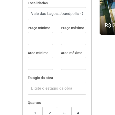
Localidades
R$ 
Preço mínimo
Preço máximo
Área mínima
Área máxima
Estágio da obra
Quartos
1
2
3
4+