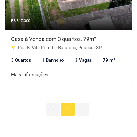
R$ 317.000
Casa à Venda com 3 quartos, 79m²
Rua B, Vila Romiti - Batatuba, Piracaia-SP
3 Quartos
1 Banheiro
3 Vagas
79 m²
Mais informações
‹
1
›