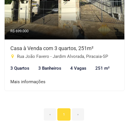
R$ 699.000
Casa à Venda com 3 quartos, 251m²
Rua João Favero - Jardim Alvorada, Piracaia-SP
3 Quartos
3 Banheiros
4 Vagas
251 m²
Mais informações
‹
1
›