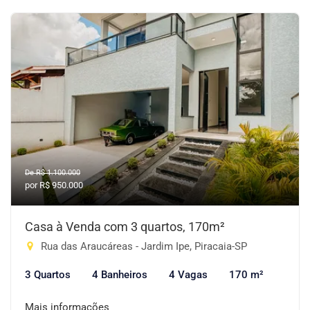
De R$ 1.100.000
por R$ 950.000
Casa à Venda com 3 quartos, 170m²
Rua das Araucáreas - Jardim Ipe, Piracaia-SP
3 Quartos
4 Banheiros
4 Vagas
170 m²
Mais informações