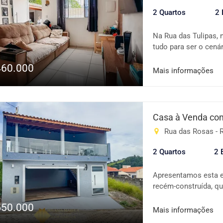
2 Quartos
2 
Na Rua das Tulipas, 
tudo para ser o cená
ampla para dois carr
460.000
cozinhar isolado da 
Mais informações
gourmet feita sob m
importam — família,
bairro tranquilo, lon
mercado, padaria, a
Casa à Venda com
equilíbrio perfeito e
Rua das Rosas - R
INFORMAÇÕES DO IMÓV
cozinha; 📌 Área gou
2 Quartos
2 
Aproximadamente 160
Me chama e vamos tr
Apresentamos esta e
realidade. Igor Maru
recém-construída, qu
162.753 F Angélica I
e acabamento. Locali
550.000
região, o Recanto do
Mais informações
convencionais tanto