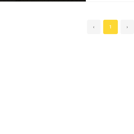
inovador e cuidados
amplos, arejados e 
garantem muito confo
no seu dia a dia, co
‹
1
›
materiais de alta q
excelente custo-benef
além do comum, essa 
a chance de investir
INFORMAÇÕES DO IMÓV
Ampla garagem com p
Área gourmet; 📌 V
EM CONHECE-LO, E
SUA VISITA! Igor Ma
162.753 F Angélica I