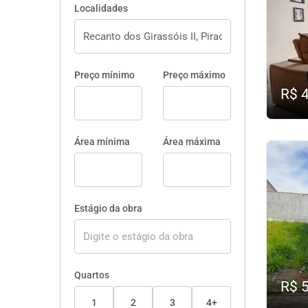
Localidades
Preço mínimo
Preço máximo
R$ 
Área mínima
Área máxima
Estágio da obra
Quartos
R$ 
1
2
3
4+