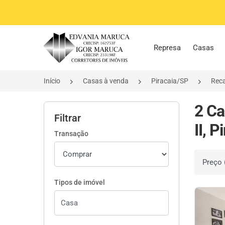
Página inicial
Represa
Casas
Início
Casas à venda
Piracaia/SP
Reca
2 Ca
Filtrar
II, P
Transação
Ordenar 
Tipos de imóvel