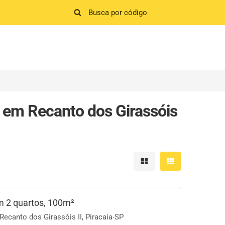
 em Recanto dos Girassóis
Mostrar resultados em 
Mostrar resultad
 2 quartos, 100m²
Recanto dos Girassóis II, Piracaia-SP