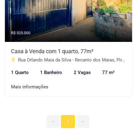
R$ 325.000
Casa à Venda com 1 quarto, 77m²
Rua Orlando Maia da Silva - Recanto dos Maias, Piracaia-SP
1 Quarto
1 Banheiro
2 Vagas
77 m²
Mais informações
‹
1
›