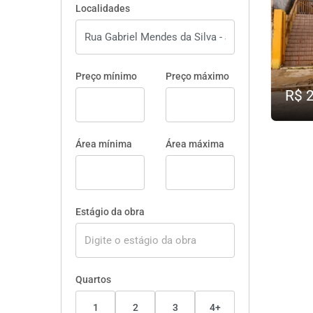
Localidades
Preço mínimo
Preço máximo
R$ 
Área mínima
Área máxima
Estágio da obra
Quartos
1
2
3
4+