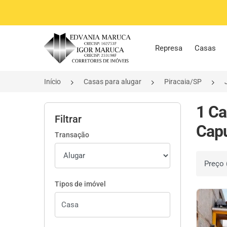
Página inicial
Represa
Casas
Início
Casas para alugar
Piracaia/SP
1 Ca
Filtrar
Capu
Transação
Ordenar 
Tipos de imóvel