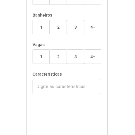
Banheiros
1
2
3
4+
Vagas
1
2
3
4+
Características