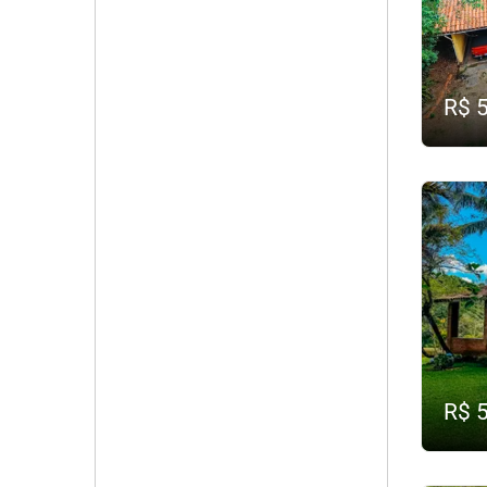
R$ 
R$ 