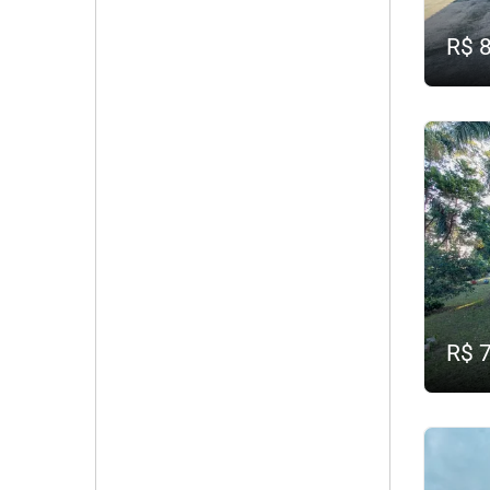
R$ 
R$ 