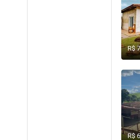
R$ 
R$ 