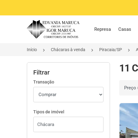
Página inicial
Represa
Casas
Início
Chácaras à venda
Piracaia/SP
A
11 C
Filtrar
Transação
Ordenar 
Tipos de imóvel