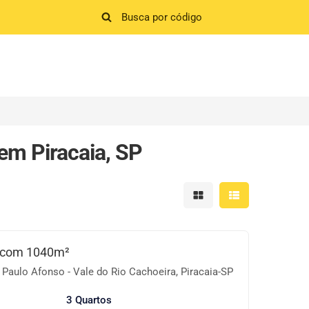
em Piracaia, SP
Mostrar resultados em 
Mostrar resultad
 com 1040m²
Paulo Afonso - Vale do Rio Cachoeira, Piracaia-SP
3 Quartos