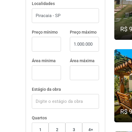
Localidades
R$ 
Preço mínimo
Preço máximo
Área mínima
Área máxima
Estágio da obra
R$ 
Quartos
1
2
3
4+