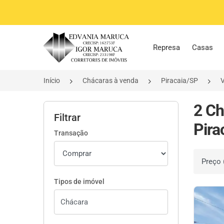
Página inicial
Represa
Casas
Início
Chácaras à venda
Piracaia/SP
V
2 Ch
Filtrar
Pira
Transação
Ordenar 
Tipos de imóvel