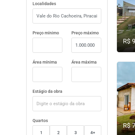
Localidades
Preço mínimo
Preço máximo
R$ 
Área mínima
Área máxima
Estágio da obra
Quartos
R$ 
1
2
3
4+