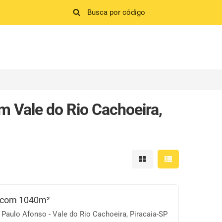
m Vale do Rio Cachoeira,
Mostrar resultados em 
Mostrar resultad
 com 1040m²
Paulo Afonso - Vale do Rio Cachoeira, Piracaia-SP