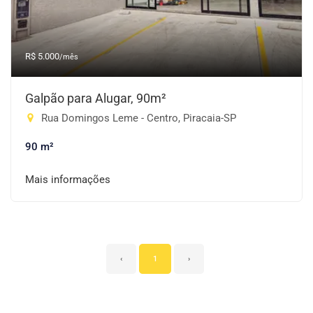
R$ 5.000
/mês
Galpão para Alugar, 90m²
Rua Domingos Leme - Centro, Piracaia-SP
90 m²
Mais informações
‹
1
›