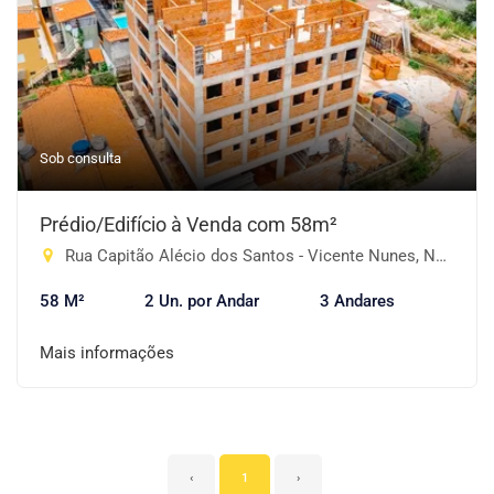
Sob consulta
Prédio/Edifício à Venda com 58m²
Rua Capitão Alécio dos Santos - Vicente Nunes, Nazaré Paulista-SP
58 M²
2 Un. por Andar
3 Andares
Mais informações
‹
1
›