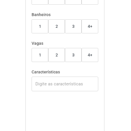
Banheiros
1
2
3
4+
Vagas
1
2
3
4+
Características