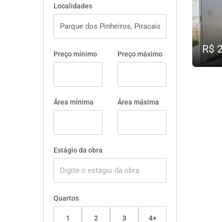
Localidades
R$ 
Preço mínimo
Preço máximo
Área mínima
Área máxima
Estágio da obra
Quartos
1
2
3
4+