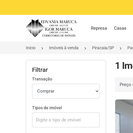
Página inicial
Represa
Casas
Início
Imóveis à venda
Piracaia/SP
Pa
1 Im
Filtrar
Transação
Ordenar 
Tipos de imóvel