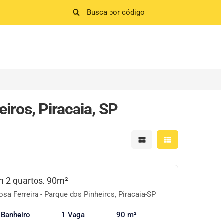
iros, Piracaia, SP
Mostrar resultados em 
Mostrar resultad
 2 quartos, 90m²
sa Ferreira - Parque dos Pinheiros, Piracaia-SP
 Banheiro
1 Vaga
90 m²