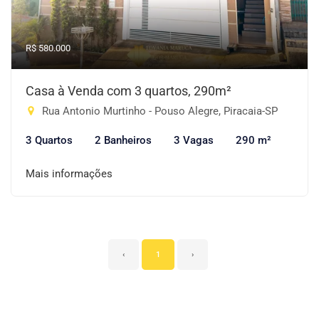
R$ 580.000
Casa à Venda com 3 quartos, 290m²
Rua Antonio Murtinho - Pouso Alegre, Piracaia-SP
3 Quartos
2 Banheiros
3 Vagas
290 m²
Mais informações
‹
1
›