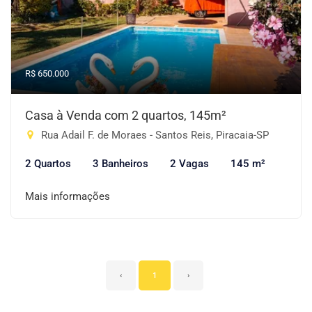
R$ 650.000
Casa à Venda com 2 quartos, 145m²
Rua Adail F. de Moraes - Santos Reis, Piracaia-SP
2 Quartos
3 Banheiros
2 Vagas
145 m²
Mais informações
‹
1
›