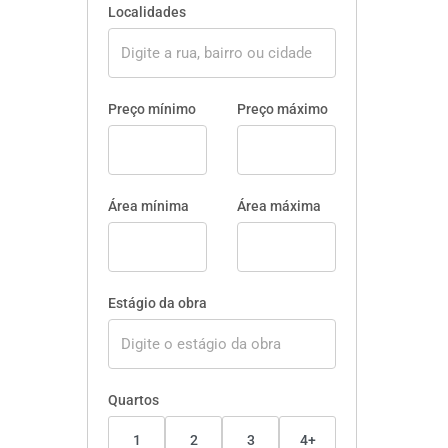
Localidades
Preço mínimo
Preço máximo
Área mínima
Área máxima
Estágio da obra
Quartos
1
2
3
4+