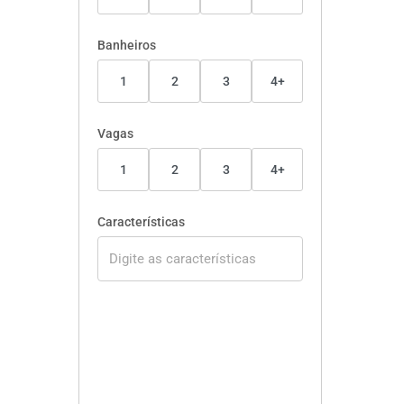
Banheiros
1
2
3
4+
Vagas
1
2
3
4+
Características