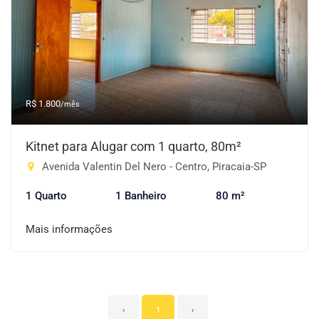
R$ 1.800
/mês
Kitnet para Alugar com 1 quarto, 80m²
Avenida Valentin Del Nero - Centro, Piracaia-SP
1 Quarto
1 Banheiro
80 m²
Mais informações
‹
1
›