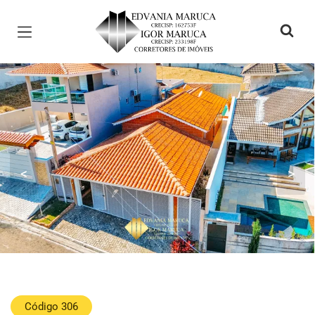
Página inicial
<
>
Código 306