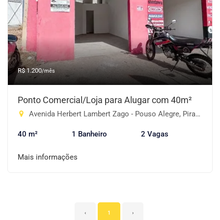
R$ 1.200
/mês
Ponto Comercial/Loja para Alugar com 40m²
Avenida Herbert Lambert Zago - Pouso Alegre, Piracaia-SP
40 m²
1 Banheiro
2 Vagas
Mais informações
‹
1
›