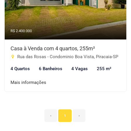
R$ 2.400.000
Casa à Venda com 4 quartos, 255m²
Rua das Rosas - Condominio Boa Vista, Piracaia-SP
4 Quartos
6 Banheiros
4 Vagas
255 m²
Mais informações
‹
1
›